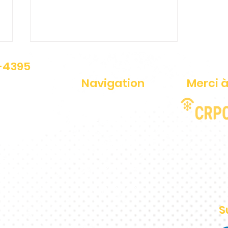
1-4395
Navigation
Merci à
ériés
Fraude-Alerte
Services
Bureau d’enquête J.E :
Blogue
payer pour du faux
Ressources
québécois
À propos
S