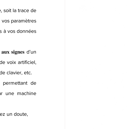
, soit la trace de 
 vos paramètres 
ès à vos données 
𝐱 𝐬𝐢𝐠𝐧𝐞𝐬 d’un 
voix artificiel, 
e clavier, etc.
𝐠𝐞 permettant de 
ar une machine 
vez un doute, 