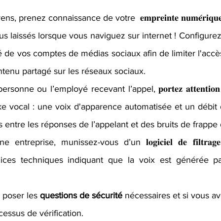
, prenez connaissance de votre  𝐞𝐦𝐩𝐫𝐞𝐢𝐧𝐭𝐞 𝐧𝐮𝐦𝐞́𝐫𝐢𝐪𝐮
 laissés lorsque vous naviguez sur internet ! Configurez
té de vos comptes de médias sociaux afin de limiter l'acc
tenu partagé sur les réseaux sociaux. 
onne ou l’employé recevant l’appel, 𝐩𝐨𝐫𝐭𝐞𝐳 𝐚𝐭𝐭𝐞𝐧𝐭𝐢𝐨𝐧 𝐚𝐮
e vocal : une voix d'apparence automatisée et un débit de 
 entre les réponses de l’appelant et des bruits de frappe d
ntreprise, munissez-vous d’un 𝐥𝐨𝐠𝐢𝐜𝐢𝐞𝐥 𝐝𝐞 𝐟𝐢𝐥𝐭𝐫𝐚
dices techniques indiquant que la voix est générée p
poser les 
questions de sécurité
 nécessaires et si vous a
cessus de vérification.