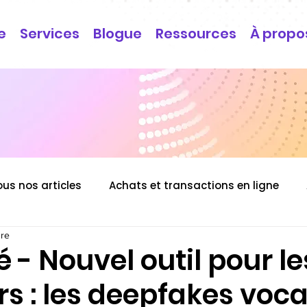
e
Services
Blogue
Ressources
À propo
ous nos articles
Achats et transactions en ligne
ure
é - Nouvel outil pour le
rs : les deepfakes voc