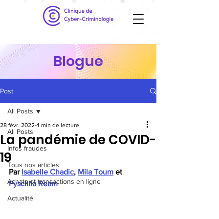
Blogue
Post
All Posts
28 févr. 2022
4 min de lecture
All Posts
La pandémie de COVID-
Infos fraudes
19
Tous nos articles
Par 
Isabelle Chadic
, 
Mila Toum
 et 
Achats et transactions en ligne
Fyscillia Ream
Actualité