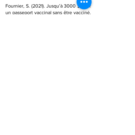
Fournier, S. (2021). Jusqu’à 3000 $ pour 
un passeport vaccinal sans être vacciné. 
Radio-Canada
. Repéré à 
https://ici.radio-
canada.ca/nouvelle/1849616/passeport-
vaccinal-fraude-enquete-quebec-centre-
vaccination
Gouvernement du Canada (2021). 
Centre antifraude du Canada - Fraude 
liée à la COVID-19. Repéré à 
https://www.antifraudcentre-
centreantifraude.ca/features-
vedette/2020/covid-19-fra.htm
Gouvernement du Canada (2021). 
Centre antifraude du Canada. Repéré à 
https://www.antifraudcentre-
centreantifraude.ca/index-fra.htm
Lallie, H. S., Shepherd, L. A., Nurse, J. R., 