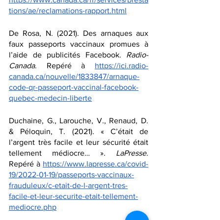
tions/ae/reclamations-rapport.html
De Rosa, N. (2021). Des arnaques aux 
faux passeports vaccinaux promues à 
l’aide de publicités Facebook. 
Radio-
Canada
. Repéré à 
https://ici.radio-
canada.ca/nouvelle/1833847/arnaque-
code-qr-passeport-vaccinal-facebook-
quebec-medecin-liberte
Duchaine, G., Larouche, V., Renaud, D. 
& Péloquin, T. (2021). « C’était de 
l’argent très facile et leur sécurité était 
tellement médiocre… ». 
LaPresse
. 
Repéré à 
https://www.lapresse.ca/covid-
19/2022-01-19/passeports-vaccinaux-
frauduleux/c-etait-de-l-argent-tres-
facile-et-leur-securite-etait-tellement-
mediocre.php