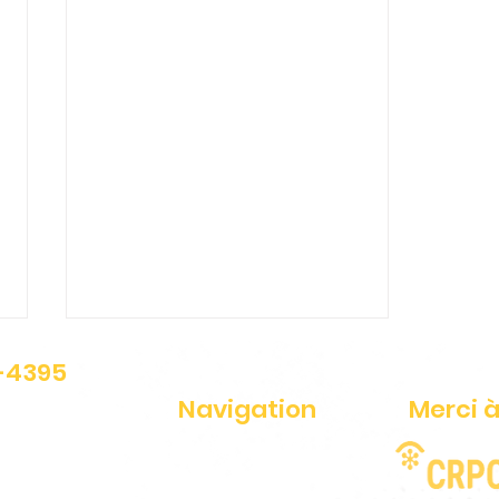
1-4395
Navigation
Merci à
ériés
Fraude-Alerte
Services