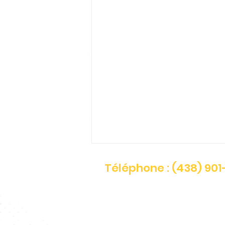
Téléphone : (438) 90
Le service est fermé les jours f
Lundi
:
9h à 17h
Mardi
: 9h à 13h
Mercredi
: 9h à 17h