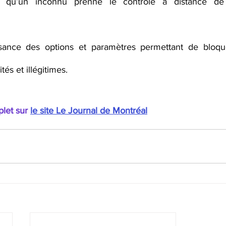
 qu’un inconnu prenne le contrôle à distance de v
ance des options et paramètres permettant de bloquer 
tés et illégitimes.
plet sur 
le site Le Journal de Montréal