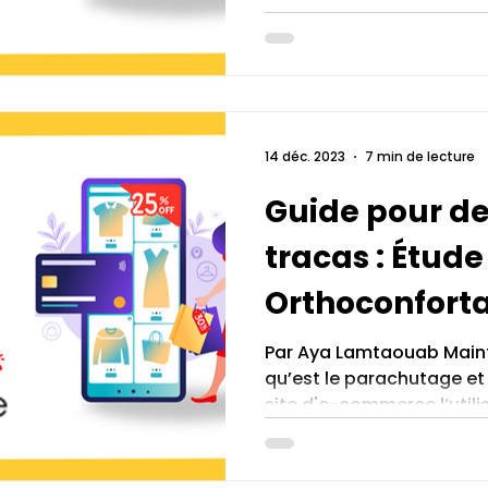
14 déc. 2023
7 min de lecture
Guide pour de
tracas : Étude
Orthoconfort
Par Aya Lamtaouab Maint
qu’est le parachutage e
site d'e-commerce l’utili