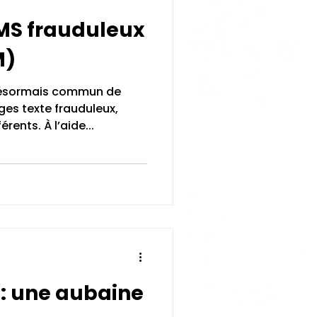
SMS frauduleux
M)
t désormais commun de
ges texte frauduleux,
rents. À l’aide...
: une aubaine