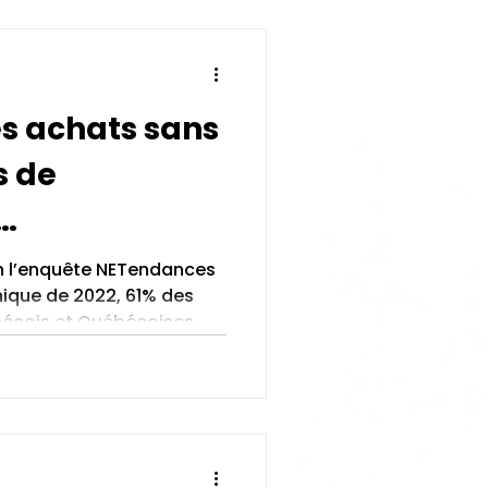
s achats sans
s de
ue
n l’enquête NETendances
ique de 2022, 61% des
écois et Québécoises...