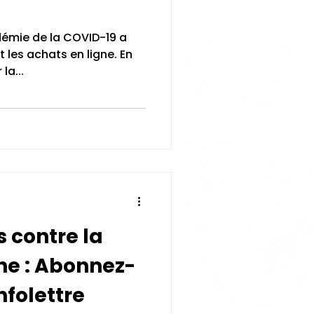
démie de la COVID-19 a
 les achats en ligne. En
la...
 contre la
ne : Abonnez-
nfolettre