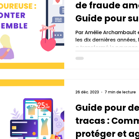
de fraude am
Guide pour su
épreuve ens
Par Amélie Archambault e
les dix dernières années
a transformé le paysage c
26 déc. 2023
7 min de lecture
Guide pour de
tracas : Com
protéger et ag