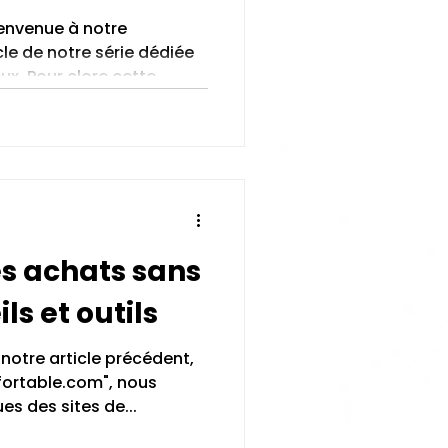
ienvenue à notre
cle de notre série dédiée
x. Pour clore cette...
s achats sans
ls et outils
notre article précédent,
fortable.com", nous
es des sites de...