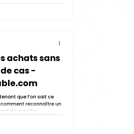
s achats sans
 de cas -
able.com
enant que l’on sait ce
t comment reconnaître un
sant de manière...