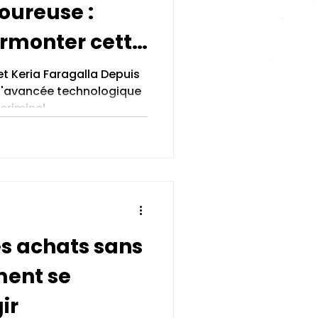
oureuse :
rmonter cette
emble
t Keria Faragalla Depuis
, l'avancée technologique
riminel,...
s achats sans
ment se
ir