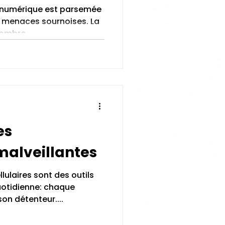
té numérique est parsemée
e menaces sournoises. La
 ombre...
es
malveillantes
llulaires sont des outils
quotidienne: chaque
son détenteur....