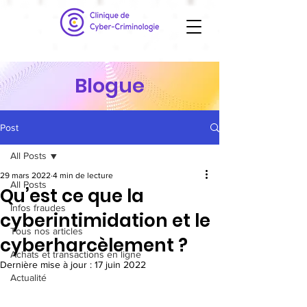
Blogue
Post
All Posts
29 mars 2022
4 min de lecture
All Posts
Qu’est ce que la
Infos fraudes
cyberintimidation et le
Tous nos articles
cyberharcèlement ?
Achats et transactions en ligne
Dernière mise à jour :
17 juin 2022
Actualité