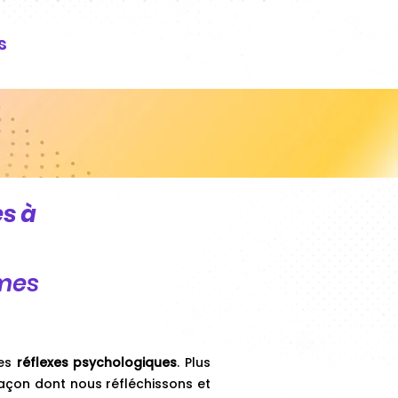
s
s à
imes
des
réflexes psychologiques
. Plus
façon dont nous réfléchissons et