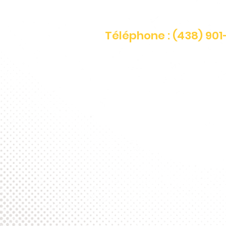
Téléphone : (438) 90
Le service est fermé les jours f
Lundi
:
9h à 17h
Mardi
: 9h à 13h
Mercredi
: 9h à 17h
Jeudi
: 9h à 13h
Vendredi
: Fermé
Politique de confidentialité
Politique sur les témoins
Politique de plainte
Politique d'utilisation de l'acco
personnalisé
Politique d'utilisation de fraude-a