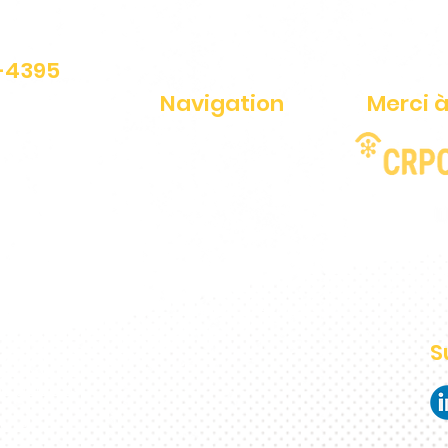
1-4395
Navigation
Merci à
ériés
Fraude-Alerte
Services
Blogue
Ressources
À propos
S
mpagnement
lerte